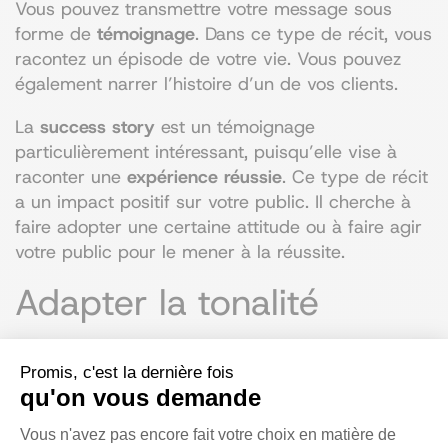
Vous pouvez transmettre votre message sous
forme de
témoignage
. Dans ce type de récit, vous
racontez un épisode de votre vie. Vous pouvez
également narrer l’histoire d’un de vos clients.
La
success story
est un témoignage
particulièrement intéressant, puisqu’elle vise à
raconter une
expérience réussie
. Ce type de récit
a un impact positif sur votre public. Il cherche à
faire adopter une certaine attitude ou à faire agir
votre public pour le mener à la réussite.
Adapter la tonalité
Votre récit doit provoquer des
émotions fortes
Promis, c'est la dernière fois
chez vos prospects. Appuyez-vous sur l’identité
qu'on vous demande
de votre cible pour trouver la bonne émotion à
Plateforme de Gestion du Consentem
partager. Les possibilités sont multiples : joie,
Vous n'avez pas encore fait votre choix en matière de