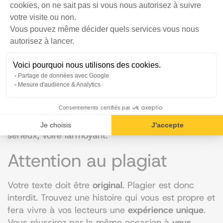
humour, compassion, tristesse, … Choisissez une
cookies, on ne sait pas si vous nous autorisez à suivre
émotion en accord avec vos valeurs et le message
votre visite ou non.
à transmettre.
Vous pouvez même décider quels services vous nous
Axeptio consent
autorisez à lancer.
C’est le
ton
adopté dans votre texte qui permettra
de transmettre la bonne émotion au bon moment.
Voici pourquoi nous utilisons des cookies.
Si vous voulez faire ressentir de la confiance ou
Partage de données avec Google
de la joie, prenez un ton chaleureux. Vous voulez
Mesure d'audience & Analytics
faire rire vos clients ? Optez pour un ton
humoristique. Vous souhaitez faire ressentir de la
Consentements certifiés par
compassion, de la tristesse ? Utilisez un ton plus
Je choisis
J'accepte
sérieux, voire larmoyant.
Attention au plagiat
Votre texte doit être
original
. Plagier est donc
interdit. Trouvez une histoire qui vous est propre et
fera vivre à vos lecteurs une
expérience unique
.
Vous réussirez par la même occasion à
vous