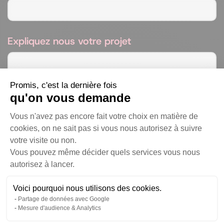
Expliquez nous votre projet
Promis, c'est la dernière fois
qu'on vous demande
Plateforme de Gestion du Consentem
Vous n'avez pas encore fait votre choix en matière de
cookies, on ne sait pas si vous nous autorisez à suivre
En envoyant ce formulaire, j'accepte que les informations
votre visite ou non.
Vous pouvez même décider quels services vous nous
fournies soient utilisées, traitées et gérées dans le but de me
Axeptio consent
autorisez à lancer.
contacter, conformément à notre
politique de confidentialité
Voici pourquoi nous utilisons des cookies.
Partage de données avec Google
Mesure d'audience & Analytics