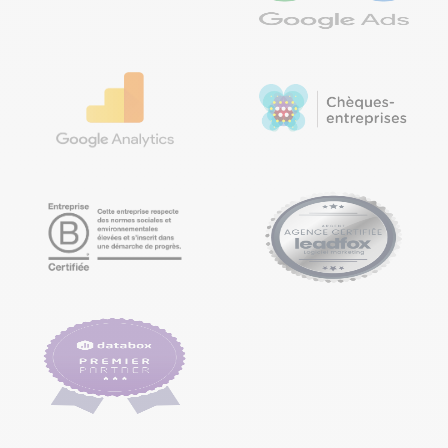
écoresponsable
, renforcée par notre certification B
WordPress. En parallèle, notre équipe rédige le
Corp™ témoigne de notre engagement profond envers
contenu de chaque page conformément à
un
web durable.
La relation avec nos clients est au
l’arborescence préalablement définie, en veillant
centre de nos préoccupations.
à optimiser chaque élément pour le SEO.
Test
: Avant le lancement, nous testons le site sur
C’est pourquoi, notre équipe d’experts vous
différents appareils et navigateurs pour nous
accompagne à chaque étape, en veillant à ce que
assurer qu’il est à la fois réactif et rapide.
vous soyez pleinement satisfait du résultat. Avec
Lancement
: La mise en ligne de votre site suit un
Poush, vous n’investissez pas uniquement dans un site
processus bien précis. Nous nous assurons que
web mais aussi dans une
relation de confiance
,
tout est en place, du suivi SEO aux
une
croissance durable
et une
valeur ajoutée
pour
fonctionnalités clés, avant de rendre le site
votre entreprise.
accessible au public.
Maintenance et suivi
: Après le lancement, nous
ne vous laissons pas seul. Nous assurons
également une gestion continue de votre site, en
suivant ses performances et en effectuant les