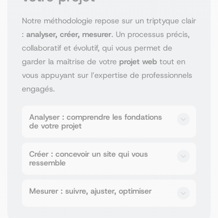
Notre méthodologie repose sur un triptyque clair
:
analyser, créer, mesurer
. Un processus précis,
collaboratif et évolutif, qui vous permet de
garder la maîtrise de votre
projet web
tout en
vous appuyant sur l’expertise de professionnels
engagés.
Analyser : comprendre les fondations
de votre projet
Chez Poush,
notre méthodologie commence
Créer : concevoir un site qui vous
toujours par une phase d’analyse approfondie
ressemble
.
Un site efficace repose avant tout sur une
Une fois les fondations posées,
parfaite compréhension de votre
entreprise
,
Mesurer : suivre, ajuster, optimiser
notre
agence
entre dans la phase
de vos
objectifs
et de votre
public cible
.
de
conception
. C’est ici que votre
projet