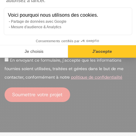
Expliquez nous votre projet
autorisez à lancer.
Voici pourquoi nous utilisons des cookies.
Partage de données avec Google
Mesure d'audience & Analytics
Consentements certifiés par
Je choisis
J'accepte
En envoyant ce formulaire, j'accepte que les informations
fournies soient utilisées, traitées et gérées dans le but de me
contacter, conformément à notre
politique de confidentialité