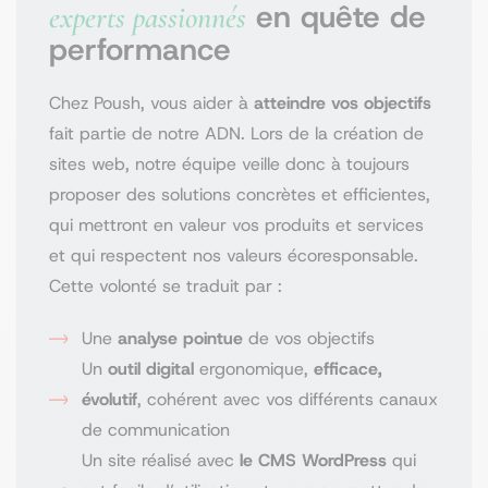
capable
d’informer
sur vos services et
en quête de
experts passionnés
encore de renforcer l’efficacité de vos
produits, de
convaincre
et de
fidéliser
.
performance
contenus avec d’autres solutions sur mesure.
Ainsi
,
chaque action entreprise sert vos
Chez Poush, vous aider à
atteindre vos objectifs
objectifs de croissance, avec une vision claire
fait partie de notre ADN. Lors de la création de
et une exigence de performance.
sites web, notre équipe veille donc à toujours
proposer des solutions concrètes et efficientes,
qui mettront en valeur vos produits et services
et qui respectent nos valeurs écoresponsable.
Cette volonté se traduit par :
Une
analyse pointue
de vos objectifs
Un
outil digital
ergonomique,
efficace,
évolutif
, cohérent avec vos différents canaux
de communication
Un site réalisé avec
le CMS WordPress
qui