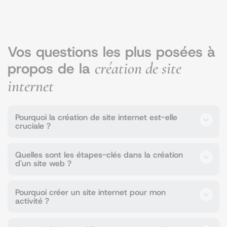
Vos questions les plus posées à
création de site
propos de la
internet
Pourquoi la création de site internet est-elle
cruciale ?
Dans le monde numérique d’aujourd’hui, avoir un site
Quelles sont les étapes-clés dans la création
d'un site web ?
internet est devenu une nécessité plutôt qu’une
option. Il s’agit de votre
vitrine digitale, accessible
24/7,
Pourquoi créer un site internet pour mon
qui peut atteindre un public mondial.
Audit stratégique et concurrentiel
: Avant de
activité ?
commencer, nous effectuons un audit complet
pour comprendre vos besoins spécifiques et les
Votre site internet
façonne votre image en ligne
. Car,