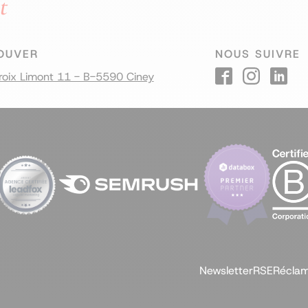
t
OUVER
NOUS SUIVRE
roix Limont 11 - B-5590 Ciney
Newsletter
RSE
Réclam