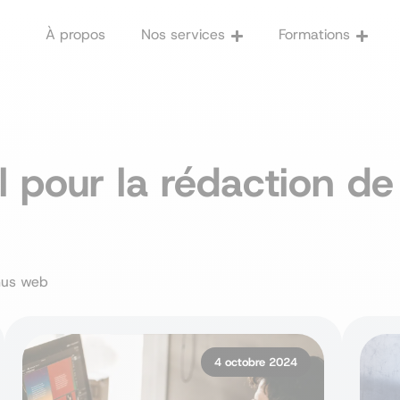
À propos
Nos services
Formations
marketing digital
collec
Stratégie 
Formations 
Audit
Optimisez la gestion de
sociaux avec l'IA
l pour la rédaction d
Stratégie de contenu
Copywriting
Agence 360
Réseaux sociaux
enus web
Monétisation
Web analytics
4 octobre 2024
Pénalités Google
E-reputation