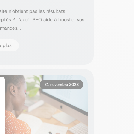
site n'obtient pas les résultats
ptés ? L’audit SEO aide à booster vos
rmances...
e plus
21 novembre 2023
t : Personnalisez vos Options