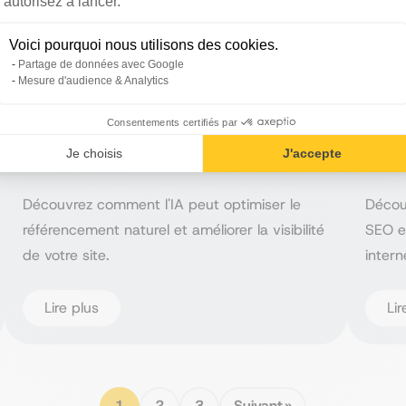
autorisez à lancer.
Voici pourquoi nous utilisons des cookies.
Partage de données avec Google
Comment l’IA vous aide-t-elle à
Le c
Mesure d'audience & Analytics
optimiser votre stratégie SEO ?
pou
Consentements certifiés par
Conseil pour la rédaction de vos contenus
Conse
Je choisis
J'accepte
web
web
Découvrez comment l'IA peut optimiser le
Décou
référencement naturel et améliorer la visibilité
SEO e
de votre site.
intern
Lire plus
Lir
1
2
3
Suivant »