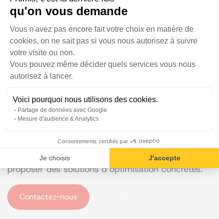
SEO de votre site
, une stratégie de référencement
qu'on vous demande
adaptée et ensuite un suivi sur le long terme. En
Plateforme de Gestion du Consentem
bref, ils vous offrent le
package complet
pour un
Vous n'avez pas encore fait votre choix en matière de
maximum d’efficacité
.
cookies, on ne sait pas si vous nous autorisez à suivre
votre visite ou non.
En conclusion
Vous pouvez même décider quels services vous nous
Axeptio consent
autorisez à lancer.
Un
suivi SEO régulier
est particulièrement utile si
Voici pourquoi nous utilisons des cookies.
vous souhaitez que votre site reste visible sur les
Partage de données avec Google
moteurs de recherche et attire du trafic. Puisqu’il
Mesure d'audience & Analytics
s’agit d’un travail précis, nous vous conseillons de
Consentements certifiés par
faire appel à une
agence de webmarketing
qui
pourra réaliser une analyse de qualité et vous
Je choisis
J'accepte
proposer des solutions d’optimisation concrètes.
Contactez-nous