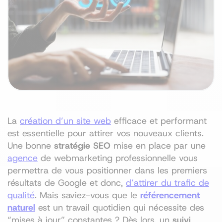
La
création d’un site web
efficace et performant
est essentielle pour attirer vos nouveaux clients.
Une bonne
stratégie SEO
mise en place par une
agence
de webmarketing professionnelle vous
permettra de vous positionner dans les premiers
résultats de Google et donc,
d’attirer du trafic de
qualité
. Mais saviez-vous que le
référencement
naturel
est un travail quotidien qui nécessite des
“mises à jour” constantes ? Dès lors, un
suivi