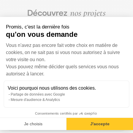
nos projets
Découvrez
Artone
Promis, c'est la dernière fois
qu'on vous demande
CRÉATION/REFONTE SITE INTERNET / FORMATIONS / IMMO ET
Plateforme de Gestion du Consentem
CONSTRUCTION / RÉSEAUX SOCIAUX
èggo
Vous n'avez pas encore fait votre choix en matière de
cookies, on ne sait pas si vous nous autorisez à suivre
votre visite ou non.
AUDIT SEO / IMMO ET CONSTRUCTION / RÉFÉRENCEMENT NATUREL
Vous pouvez même décider quels services vous nous
SEO / RÉSEAUX SOCIAUX / STRATÉGIE DIGITALE
FORMY
Axeptio consent
autorisez à lancer.
Voici pourquoi nous utilisons des cookies.
ARTISANAT ET PRODUITS LOCAUX / AUDIT SEO / E-COMMERCE /
Partage de données avec Google
FORMATIONS / RÉFÉRENCEMENT NATUREL SEO
Blog okey.be
Mesure d'audience & Analytics
Consentements certifiés par
CRÉATION/REFONTE SITE INTERNET / RÉFÉRENCEMENT NATUREL
Je choisis
J'accepte
SEO / SITE INTERNET VITRINE