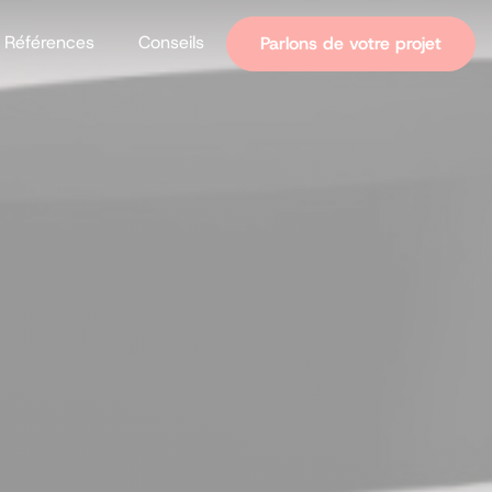
Références
Conseils
Parlons de votre projet
tives
 vos réseaux