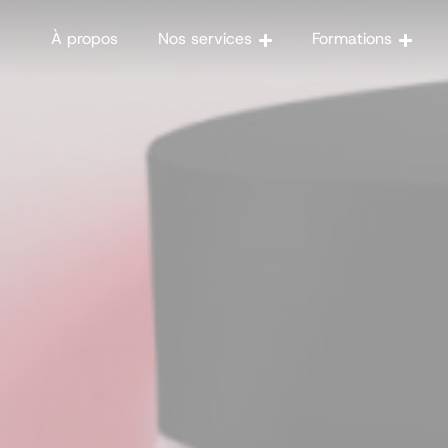
À propos
Nos services
Formations
marketing digital
collec
Stratégie 
Formations 
Audit
Optimisez la gestion de
sociaux avec l'IA
Stratégie de contenu
Copywriting
Agence 360
Réseaux sociaux
Monétisation
Web analytics
Pénalités Google
E-reputation