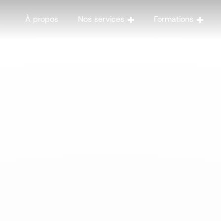
À propos
Nos services
Formations
marketing digital
collec
Stratégie 
Formations 
Audit
Optimisez la gestion de
sociaux avec l'IA
Stratégie de contenu
Copywriting
Agence 360
Réseaux sociaux
Monétisation
Web analytics
Pénalités Google
E-reputation