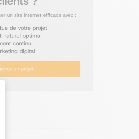
lients ?
er un site internet efficace avec :
tue de votre projet
 naturel optimal
ent continu
keting digital
rrez un projet
t : Personnalisez vos Options