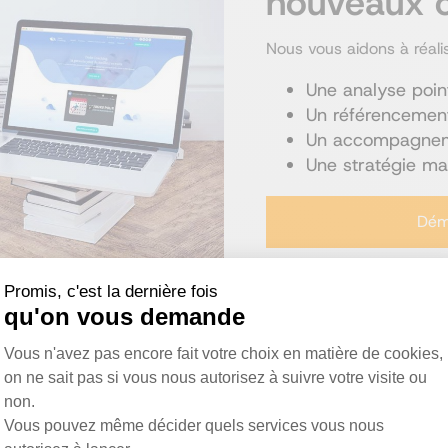
nouveaux c
Nous vous aidons à réalis
Une analyse poin
Un référencement
Un accompagnem
Une stratégie mar
Déma
Promis, c'est la dernière fois
qu'on vous demande
Plateforme de Gestion du Consentemen
Vous n'avez pas encore fait votre choix en matière de cookies,
on ne sait pas si vous nous autorisez à suivre votre visite ou
non.
Vous pouvez même décider quels services vous nous
Axeptio consent