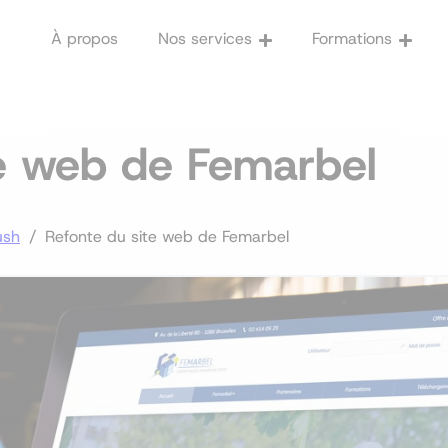
À propos
Nos services
Formations
marketing digital
collec
Stratégie 
Formations 
te web de Femarbel
Audit
Optimisez la gestion de
sociaux avec l'IA
Stratégie de contenu
Copywriting
ush
/
Refonte du site web de Femarbel
Agence 360
Réseaux sociaux
Monétisation
Web analytics
Pénalités Google
E-reputation