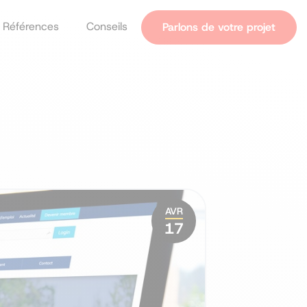
Références
Conseils
Parlons de votre projet
tives
 vos réseaux
AVR
17